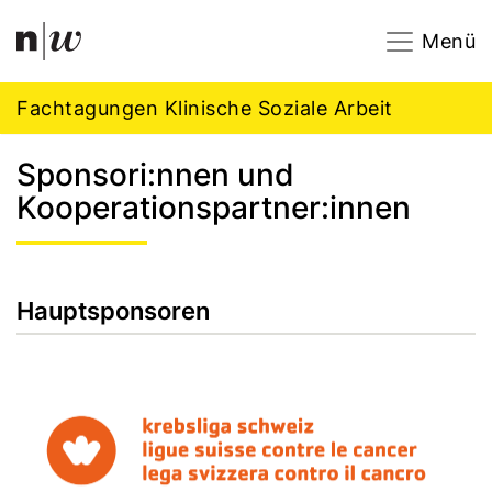
Navigation
Footer
Zum Inhalt springen.
Menü
Fachtagungen Klinische Soziale Arbeit
Sponsori:nnen und
Kooperationspartner:innen
Hauptsponsoren